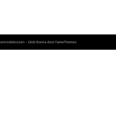
erkenrodebossen
–
Glob thema door
FameThemes