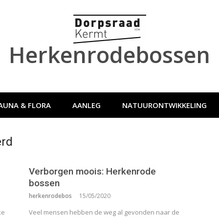
Herkenrodebossen
AUNA & FLORA
AANLEG
NATUURONTWIKKELING
erd
Verborgen moois: Herkenrode
bossen
herkenrodebos
15/05/2020
ke
Veel mensen hebben de weg al gevonden naar de