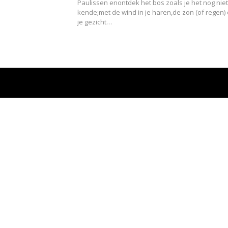
Paulissen enontdek het bos zoals je het nog niet
kende;met de wind in je haren,de zon (of regen)
je gezicht…