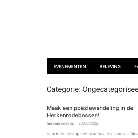
Naar
de
inhoud
springen
EVENEMENTEN
BELEVING
F
Categorie:
Ongecategorise
Maak een poëziewandeling in de
Herkenrodebossen!
herkenrodebos
22/09/2022
Kom mee op stap met historica en dichteres Mie