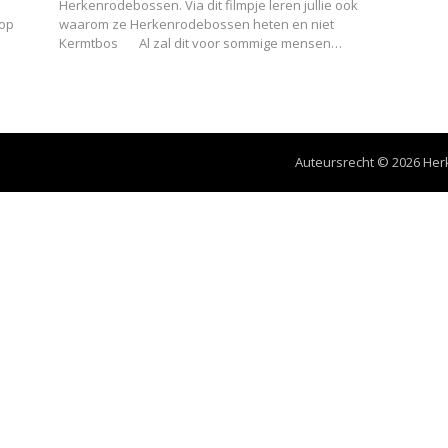
Herkenrodebossen. Via dit filmpje leren jullie ook
 op
waarom ze Herkenrodebossen heten en niet
Kermtbos
Al zal dit voor sommige mensen…
Auteursrecht © 2026 H